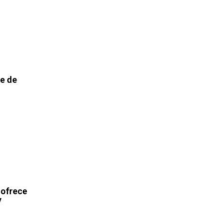
re de
 ofrece
y