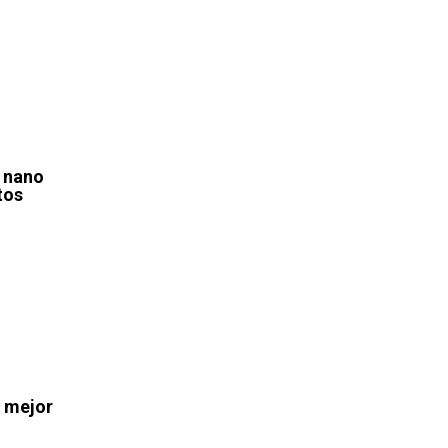
 nano
tos
a mejor