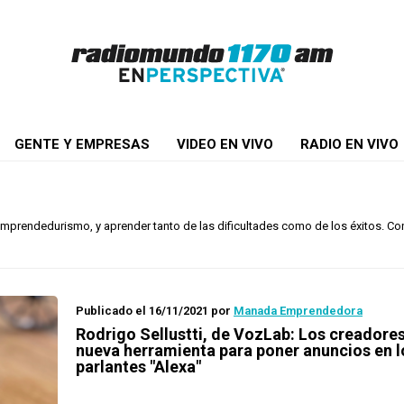
GENTE Y EMPRESAS
VIDEO EN VIVO
RADIO EN VIVO
prendedurismo, y aprender tanto de las dificultades como de los éxitos. C
Publicado el 16/11/2021
por
Manada Emprendedora
Rodrigo Sellustti, de VozLab: Los creadore
nueva herramienta para poner anuncios en l
parlantes "Alexa"