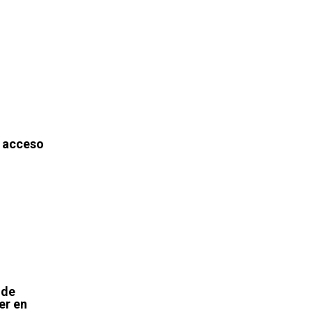
 acceso
 de
er en