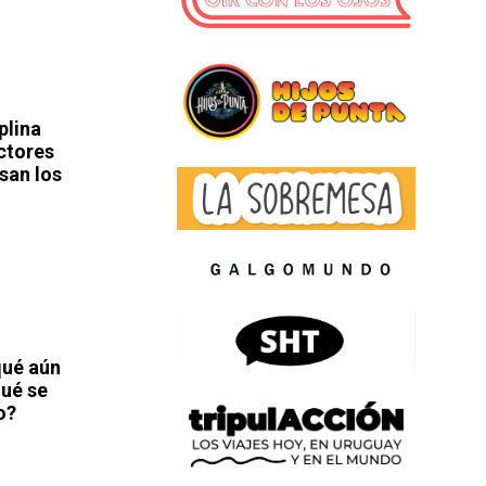
plina
actores
san los
qué aún
qué se
o?