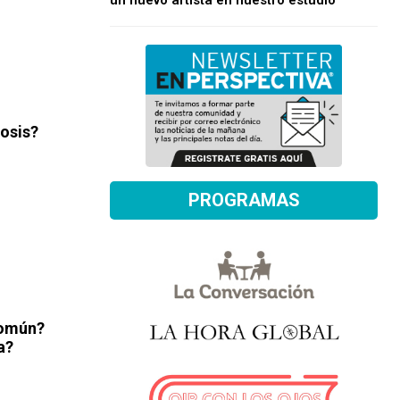
un nuevo artista en nuestro estudio
tosis?
PROGRAMAS
común?
a?