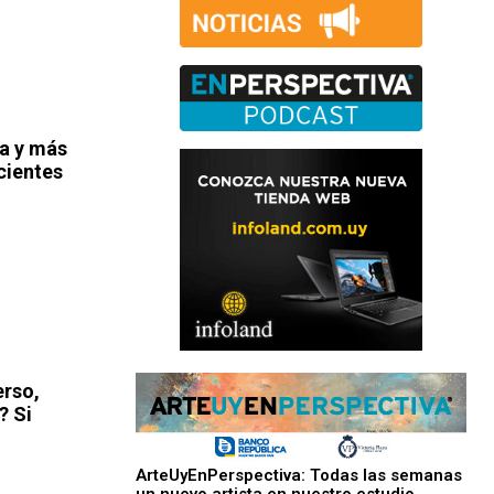
na y más
cientes
erso,
? Si
ArteUyEnPerspectiva: Todas las semanas