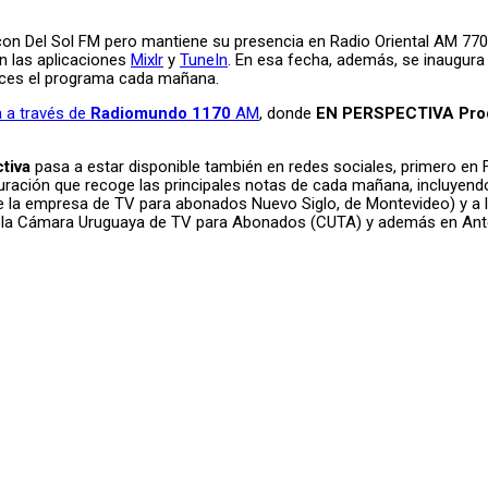
n Del Sol FM pero mantiene su presencia en Radio Oriental AM 770 y
n las aplicaciones
Mixlr
y
TuneIn
. En esa fecha, además, se inaugura
onces el programa cada mañana.
 a través de
Radiomundo 1170
AM
, donde
EN PERSPECTIVA Pro
tiva
pasa a estar disponible también en redes sociales, primero en 
ración que recoge las principales notas de cada mañana, incluyendo 
de la empresa de TV para abonados Nuevo Siglo, de Montevideo) y a 
os a la Cámara Uruguaya de TV para Abonados (CUTA) y además en Ant