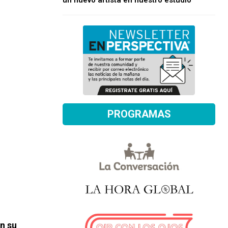
un nuevo artista en nuestro estudio
PROGRAMAS
n su