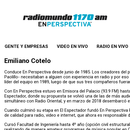
GENTE Y EMPRESAS
VIDEO EN VIVO
RADIO EN VIVO
Emiliano Cotelo
Conduce En Perspectiva desde junio de 1985. Los creadores del 
Paolillo- necesitaban a alguien con experiencia en radio y por es
líder del equipo en 1989, luego de que sus tres compañeros fuer
Con En Perspectiva estuvo en Emisora del Palacio (93.9 FM) hasta
Espectador, donde su propuesta se volvió una de las de más audie
simultáneo con Radio Oriental, y en marzo de 2018 desembarcó
Cuando culminó su etapa en El Espectador fundó En Perspectiva
de calidad para radio, video e internet, que ahora es responsable
Cursó Facultad de Ingeniería hasta 4º año (opción civil estructura
realizando de manera amateur programas de música popular en