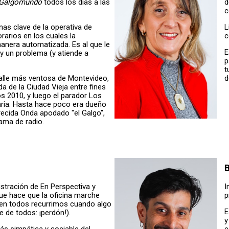
e Galgomundo
todos los días a las
d
c
as clave de la operativa de
L
rarios en los cuales la
c
nera automatizada. Es al que le
E
y un problema (y atiende a
p
t
calle más ventosa de Montevideo,
d
a de la Ciudad Vieja entre fines
os 2010, y luego el parador Los
aria. Hasta hace poco era dueño
ecida Onda apodado "el Galgo",
ama de radio.
B
stración de En Perspectiva y
I
ue hace que la oficina marche
p
ien todos recurrimos cuando algo
E
e de todos: ¡perdón!).
y
ás simpática y sociable del
e