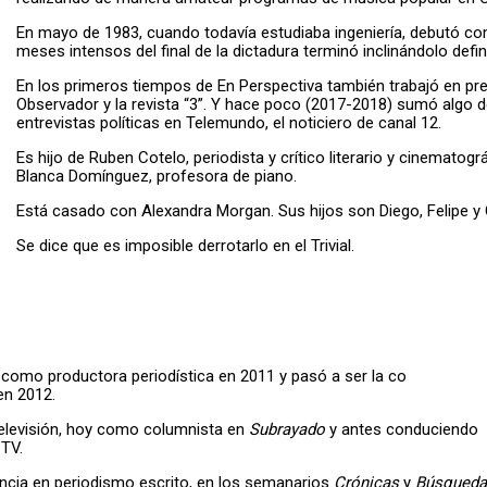
En mayo de 1983, cuando todavía estudiaba ingeniería, debutó co
meses intensos del final de la dictadura terminó inclinándolo defi
En los primeros tiempos de En Perspectiva también trabajó en pren
Observador y la revista “3”. Y hace poco (2017-2018) sumó algo de 
entrevistas políticas en Telemundo, el noticiero de canal 12.
Es hijo de Ruben Cotelo, periodista y crítico literario y cinemat
Blanca Domínguez, profesora de piano.
Está casado con Alexandra Morgan. Sus hijos son Diego, Felipe y 
Se dice que es imposible derrotarlo en el Trivial.
como productora periodística en 2011 y pasó a ser la co
en 2012.
televisión, hoy como columnista en
Subrayado
y antes conduciendo
TV.
encia en periodismo escrito, en los semanarios
Crónicas
y
Búsqueda