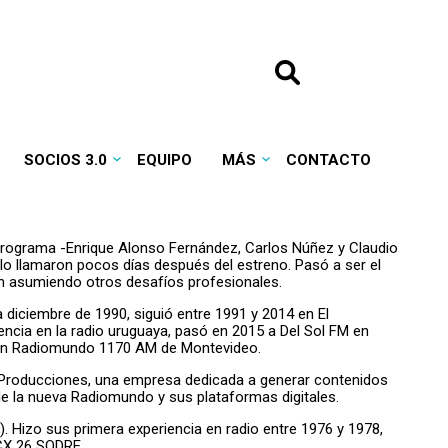
SOCIOS 3.0
EQUIPO
MÁS
CONTACTO
programa -Enrique Alonso Fernández, Carlos Núñez y Claudio
o lo llamaron pocos días después del estreno. Pasó a ser el
an asumiendo otros desafíos profesionales.
 diciembre de 1990, siguió entre 1991 y 2014 en El
ncia en la radio uruguaya, pasó en 2015 a Del Sol FM en
 en Radiomundo 1170 AM de Montevideo.
 Producciones, una empresa dedicada a generar contenidos
 de la nueva Radiomundo y sus plataformas digitales.
l). Hizo sus primera experiencia en radio entre 1976 y 1978,
 CX 26 SODRE.