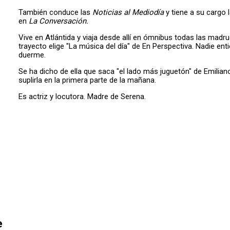
También conduce las
Noticias al Mediodía
y tiene a su cargo l
en
La Conversación.
Vive en Atlántida y viaja desde allí en ómnibus todas las madru
trayecto elige "La música del día" de En Perspectiva. Nadie e
duerme.
Se ha dicho de ella que saca "el lado más juguetón" de Emilian
suplirla en la primera parte de la mañana.
Es actriz y locutora. Madre de Serena.
e