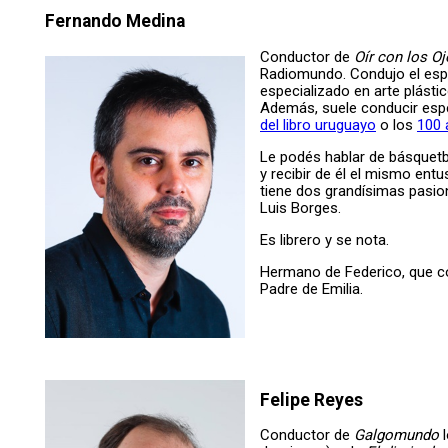
Fernando Medina
Conductor de
Oír con los O
Radiomundo. Condujo el es
especializado en arte plásti
Además, suele conducir es
del libro uruguayo
o los
100 
Le podés hablar de básquetbo
y recibir de él el mismo entu
tiene dos grandísimas pasion
Luis Borges.
Es librero y se nota.
Hermano de Federico, que 
Padre de Emilia.
Felipe Reyes
Conductor de
Galgomundo
l