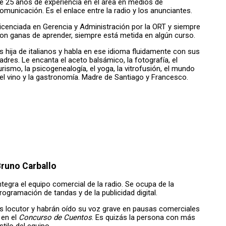
e 25 años de experiencia en el área en medios de
omunicación. Es el enlace entre la radio y los anunciantes.
icenciada en Gerencia y Administración por la ORT y siempre
on ganas de aprender, siempre está metida en algún curso.
s hija de italianos y habla en ese idioma fluidamente con sus
adres. Le encanta el aceto balsámico, la fotografía, el
urismo, la psicogenealogía, el yoga, la vitrofusión, el mundo
el vino y la gastronomía. Madre de Santiago y Francesco.
runo Carballo
ntegra el equipo comercial de la radio. Se ocupa de la
rogramación de tandas y de la publicidad digital.
s locutor y habrán oído su voz grave en pausas comerciales
 en el
Concurso de Cuentos
. Es quizás la persona con más
stilo del equipo.