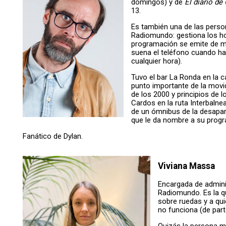
domingos) y de
El diario d
13.
Es también una de las person
Radiomundo: gestiona los ho
programación se emite de ma
suena el teléfono cuando ha
cualquier hora).
Tuvo el bar La Ronda en la 
punto importante de la movid
de los 2000 y principios de l
Cardos en la ruta Interbalne
de un ómnibus de la desapar
que le da nombre a su progr
Fanático de Dylan.
Viviana Massa
Encargada de admini
Radiomundo. Es la q
sobre ruedas y a qu
no funciona (de part
Quizás la persona m