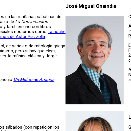
José Miguel Onaindia
jos
en las mañanas sabatinas de
C
pacio de
La Conversación
A
co y también uno con libros.
I
peciales nocturnos como
La noche
R
años de Astor Piazzolla
.
E
l, de series o de mitología griega
F
siasmo, pero si hay que elegir,
2
es: la música clásica y Jorge
c
A
N
condujo
Un Millón de Amigos
.
a
L
os sábados (con repetición los
G