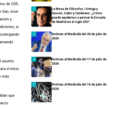
ios de OSE,
La Mesa de Filósofos | Ortega y
de San José
Gasset, Zubiri y Zambrano: ¿Cómo
puede ayudarnos a pensar la Escuela
ación y
de Madrid en el siglo XXI?
diciones, si
 postergando
Noticias al Mediodía del 20 de julio de
2026
 Yamandú
Noticias al Mediodía del 17 de julio de
el asunto
2026
ra el inicio
lo más
Noticias al Mediodía del 16 de julio de
2026
abían que
marzo.