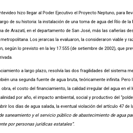
evideo hizo llegar al Poder Ejecutivo el Proyecto Neptuno, para llev
argo de su historia: la instalación de una toma de agua del Río de la 
ona de Arazatí, en el departamento de San José, más las cañerías de
metropolitana. Los jerarcas la evaluaron, la consideraron viable y r
, según lo previsto en la ley 17.555 (de setiembre de 2002), que pre
rivada.
iamiento a largo plazo, resolvía las dos fragilidades del sistema m
bién una segunda fuente de agua bruta, teóricamente infinita. Pero 
obra, el costo del financiamiento, la calidad irregular del agua en el 
inidad por año, el impacto ambiental, social y productivo del “polder
ir los días de agua salada, la eventual violación del artículo 47 de l
 de saneamiento y el servicio público de abastecimiento de agua par
e por personas jurídicas estatales”.