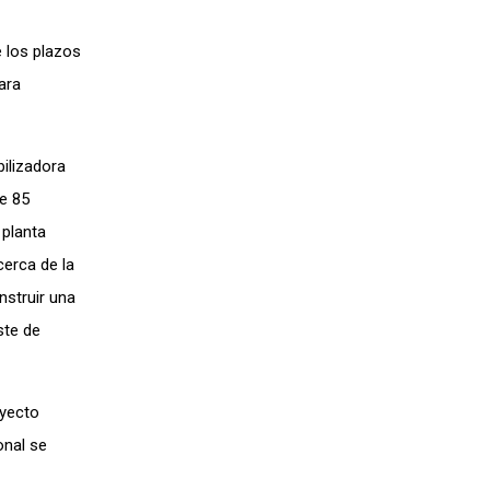
 los plazos
ara
bilizadora
de 85
 planta
cerca de la
nstruir una
ste de
oyecto
onal se