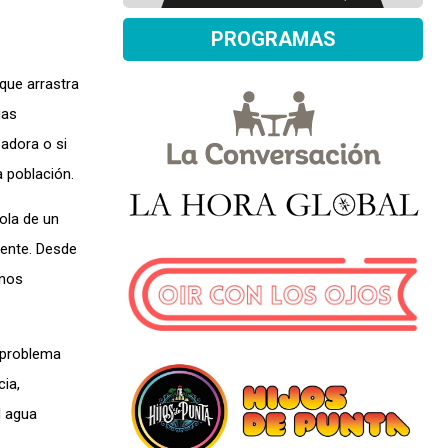
PROGRAMAS
que arrastra
uas
zadora o si
a población.
dola de un
mente. Desde
rnos
o problema
cia,
l agua