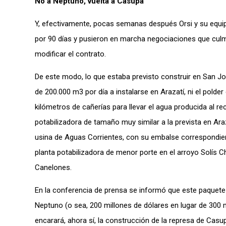
No a Neptuno, vuelta a Casupá
Y, efectivamente, pocas semanas después Orsi y su equip
por 90 días y pusieron en marcha negociaciones que culmi
modificar el contrato.
De este modo, lo que estaba previsto construir en San José
de 200.000 m3 por día a instalarse en Arazatí, ni el polde
kilómetros de cañerías para llevar el agua producida al re
potabilizadora de tamaño muy similar a la prevista en Araz
usina de Aguas Corrientes, con su embalse correspondient
planta potabilizadora de menor porte en el arroyo Solís Ch
Canelones.
En la conferencia de prensa se informó que este paquete 
Neptuno (o sea, 200 millones de dólares en lugar de 300 m
encarará, ahora sí, la construcción de la represa de Casupá