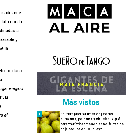
ar adelante
Plata con la
stinadas a
azonable y
vé la
etropolitano
la
lugar elegido
”, la
Más vistos
a
En Perspectiva Interior | Peras,
a el
duraznos, pelones y ciruelas: ¿Qué
características tienen estas frutas de
hoja caduca en Uruguay?