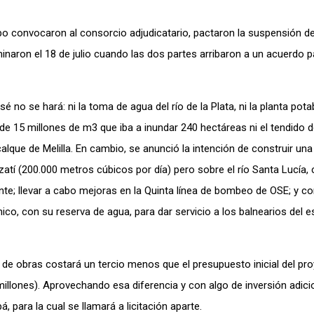
o convocaron al consorcio adjudicatario, pactaron la suspensión de
naron el 18 de julio cuando las dos partes arribaron a un acuerdo p
 no se hará: ni la toma de agua del río de la Plata, ni la planta pota
r de 15 millones de m3 que iba a inundar 240 hectáreas ni el tendido 
calque de Melilla. En cambio, se anunció la intención de construir una
atí (200.000 metros cúbicos por día) pero sobre el río Santa Lucía, 
e; llevar a cabo mejoras en la Quinta línea de bombeo de OSE; y co
ico, con su reserva de agua, para dar servicio a los balnearios del e
de obras costará un tercio menos que el presupuesto inicial del pr
illones). Aprovechando esa diferencia y con algo de inversión adici
, para la cual se llamará a licitación aparte.