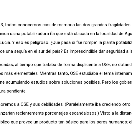
023, todos conocemos casi de memoria las dos grandes fragilidades 
nica usina potabilizadora (la que está ubicada en la localidad de Ag
 Lucía. Y eso es peligroso. ¿Qué pasa si “se rompe” la planta potabili
e una sequía en el sur del país? Es imprescindible dar seguridad a l
 décadas, al tiempo que trataba de forma displicente a OSE, no dotán
ones más elementales. Mientras tanto, OSE estudiaba el tema interna
ene acumulando estudios sobre soluciones posibles. Pero los gobie
ura pendiente.
ignoremos a OSE y sus debilidades. (Paralelamente iba creciendo otr
canzarían recientemente porcentajes escandalosos.) Visto a la distan
público que provee un producto tan básico para los seres humanos: e
.