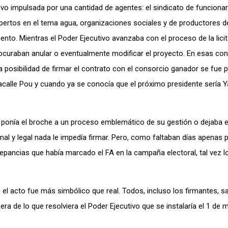
vo impulsada por una cantidad de agentes: el sindicato de funcionar
expertos en el tema agua, organizaciones sociales y de productores 
nto. Mientras el Poder Ejecutivo avanzaba con el proceso de la licit
procuraban anular o eventualmente modificar el proyecto. En esas con
a posibilidad de firmar el contrato con el consorcio ganador se fue
 Lacalle Pou y cuando ya se conocía que el próximo presidente sería
le ponía el broche a un proceso emblemático de su gestión o dejaba 
al y legal nada le impedía firmar. Pero, como faltaban días apenas pa
repancias que había marcado el FA en la campaña electoral, tal vez 
 el acto fue más simbólico que real. Todos, incluso los firmantes, s
era de lo que resolviera el Poder Ejecutivo que se instalaría el 1 de 